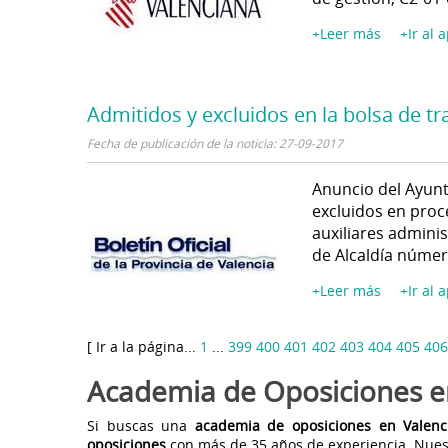
+Leer más
+Ir al 
Admitidos y excluidos en la bolsa de 
Fecha de publicación de la noticia: 27-09-2017
Anuncio del Ayunt
excluidos en proc
auxiliares admini
de Alcaldía númer
+Leer más
+Ir al 
[ Ir a la página...
1
...
399
400
401
402
403
404
405
406
Academia de Oposiciones e
Si buscas una
academia de oposiciones en Valenc
oposiciones
con más de 35 años de experiencia. Nues