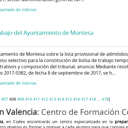
apartado de noticias
trabajo del Ayuntamiento de Montesa
amiento de Montesa sobre la lista provisional de admitidos
eso selectivo para la constitución de bolsa de trabajo temp
strativos y composición del tribunal. anuncio Mediante reso
o 2017-0382, de fecha 8 de septiembre de 2017, se h...
apartado de noticias
407
408
409
410
411
412
413
414
415
416
417
418
...
478
]
n Valencia
: Centro de Formación 
ia
, en Codex encontrarás un centro especializado en la
prepa
tro objetivo es formar y motivar a cada alumno para que consiga 