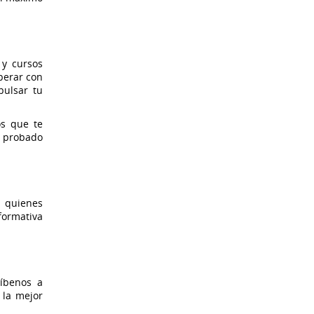
 y cursos
perar con
ulsar tu
os que te
y probado
a quienes
formativa
ríbenos a
 la mejor