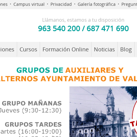
·
·
·
·
ones
Campus virtual
Privacidad
Galería fotográfica
Pregunt
Llámanos, estamos a tu disposición
963 540 200
/
687 471 690
iones
Cursos
Formación Online
Noticias
Blog