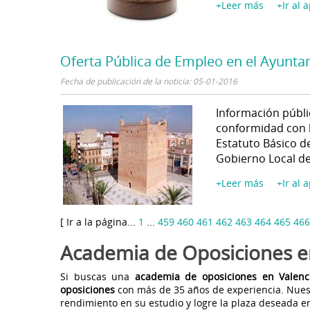
+Leer más
+Ir al 
Oferta Pública de Empleo en el Ayunta
Fecha de publicación de la noticia: 05-01-2016
Información públi
conformidad con lo
Estatuto Básico d
Gobierno Local de
+Leer más
+Ir al 
[ Ir a la página...
1
...
459
460
461
462
463
464
465
466
Academia de Oposiciones e
Si buscas una
academia de oposiciones en Valenc
oposiciones
con más de 35 años de experiencia. Nues
rendimiento en su estudio y logre la plaza deseada e