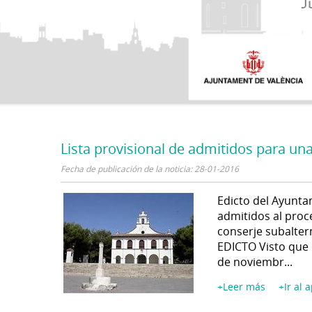
Lista provisional de admitidos para un
Fecha de publicación de la noticia: 28-01-2016
Edicto del Ayunta
admitidos al proc
conserje subaltern
EDICTO Visto que 
de noviembr...
+Leer más
+Ir al 