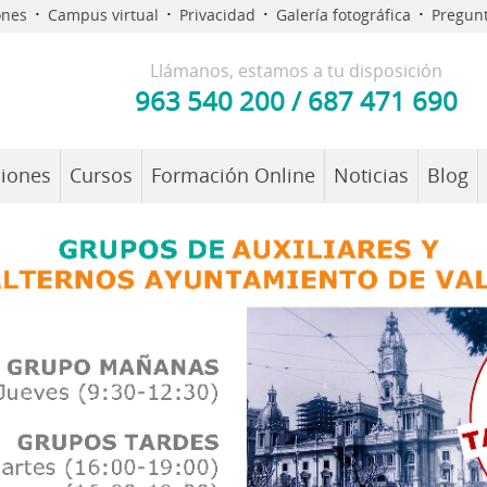
·
·
·
·
ones
Campus virtual
Privacidad
Galería fotográfica
Pregunt
Llámanos, estamos a tu disposición
963 540 200
/
687 471 690
iones
Cursos
Formación Online
Noticias
Blog