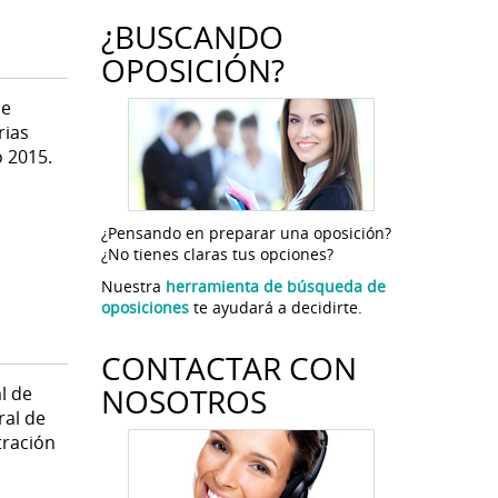
¿BUSCANDO
OPOSICIÓN?
de
rias
o 2015.
¿Pensando en preparar una oposición?
¿No tienes claras tus opciones?
Nuestra
herramienta de búsqueda de
oposiciones
te ayudará a decidirte.
CONTACTAR CON
NOSOTROS
l de
ral de
tración