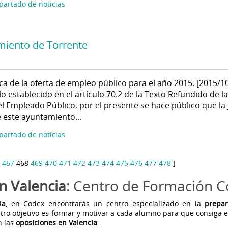
apartado de noticias
miento de Torrente
ca de la oferta de empleo público para el año 2015. [2015/1
 establecido en el artículo 70.2 de la Texto Refundido de la
el Empleado Público, por el presente se hace público que la
 este ayuntamiento...
apartado de noticias
467
468
469
470
471
472
473
474
475
476
477
478
]
n Valencia
: Centro de Formación 
ia
, en Codex encontrarás un centro especializado en la
prepa
tro objetivo es formar y motivar a cada alumno para que consiga 
n las
oposiciones en Valencia
.