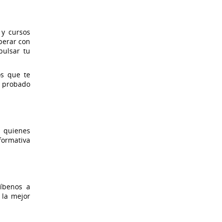
 y cursos
perar con
ulsar tu
os que te
y probado
a quienes
formativa
ríbenos a
 la mejor