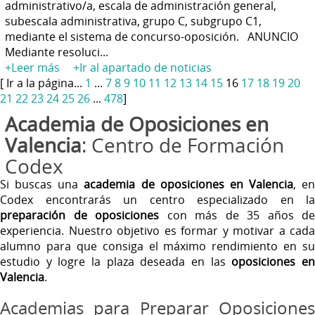
administrativo/a, escala de administración general,
subescala administrativa, grupo C, subgrupo C1,
mediante el sistema de concurso-oposición. ANUNCIO
Mediante resoluci...
+Leer más
+Ir al apartado de noticias
[ Ir a la página...
1
...
7
8
9
10
11
12
13
14
15
16
17
18
19
20
21
22
23
24
25
26
...
478
]
Academia de Oposiciones en
Valencia
: Centro de Formación
Codex
Si buscas una
academia de oposiciones en Valencia
, en
Codex encontrarás un centro especializado en la
preparación de oposiciones
con más de 35 años de
experiencia. Nuestro objetivo es formar y motivar a cada
alumno para que consiga el máximo rendimiento en su
estudio y logre la plaza deseada en las
oposiciones e
Valencia
.
Academias para Preparar Oposiciones