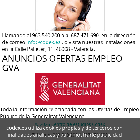
Llamando al 963 540 200 o al 687 471 690, en la dirección
de correo
info@codex.es
, o visita nuestras instalaciones
en la Calle Palleter, 11. 46008 - Valencia.
ANUNCIOS OFERTAS EMPLEO
GVA
Toda la información relacionada con las Ofertas de Empleo
Público de la Generalitat Valenciana.
© 2026 Centro de estudios Codex
codex.es
utiliza cookies propias y de terceros con
finalidades analíticas y para mostrarle publicidad
Teléfono:
963 540 200 | 687 471 690