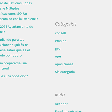
ro de Estudios Codex
ene Múltiples
ificaciones ISO: Un
romiso con la Excelencia
Categorías
2024 Ayuntamiento de
ncia
consell
udiando para tus
empleo
iciones? Quizás te
gva
rese saber qué es el
odo pomodoro
ope
o prepararse una
oposiciones
ición?
Sin categoría
 es una oposición?
Meta
Acceder
Feed de entradas