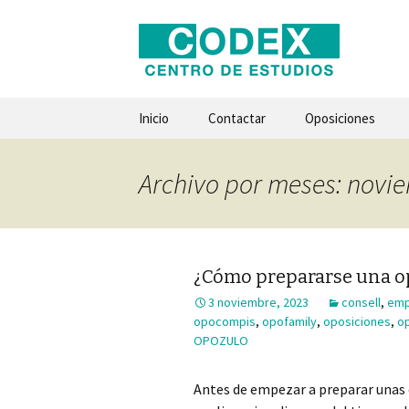
Saltar
Inicio
Contactar
Oposiciones
al
contenido
Archivo por meses: novi
¿Cómo prepararse una o
3 noviembre, 2023
consell
,
emp
opocompis
,
opofamily
,
oposiciones
,
op
OPOZULO
Antes de empezar a preparar unas o