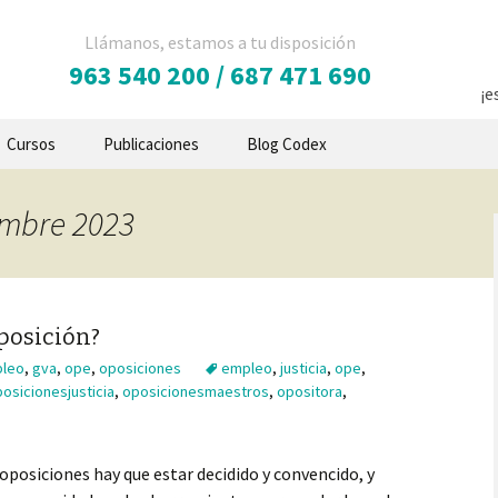
Llámanos, estamos a tu disposición
963 540 200 / 687 471 690
¡e
Cursos
Publicaciones
Blog Codex
embre 2023
posición?
leo
,
gva
,
ope
,
oposiciones
empleo
,
justicia
,
ope
,
osicionesjusticia
,
oposicionesmaestros
,
opositora
,
posiciones hay que estar decidido y convencido, y