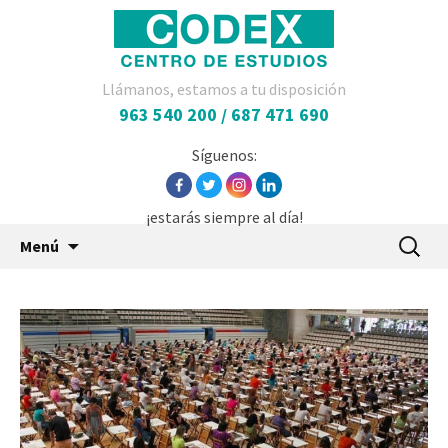
Llámanos, estamos a tu disposición
963 540 200 / 687 471 690
Síguenos:
¡estarás siempre al día!
Saltar
Buscar:
Menú
al
contenido