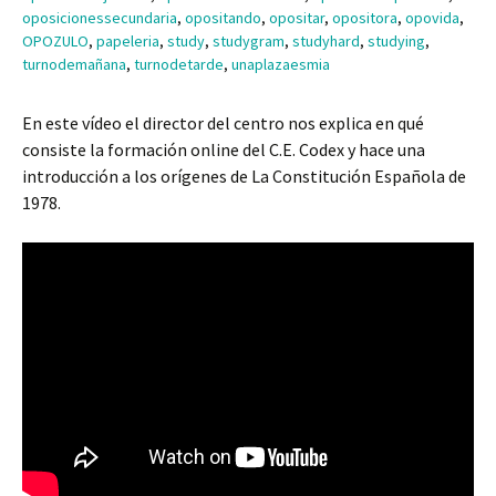
oposicionessecundaria
,
opositando
,
opositar
,
opositora
,
opovida
,
OPOZULO
,
papeleria
,
study
,
studygram
,
studyhard
,
studying
,
turnodemañana
,
turnodetarde
,
unaplazaesmia
En este vídeo el director del centro nos explica en qué
consiste la formación online del C.E. Codex y hace una
introducción a los orígenes de La Constitución Española de
1978.