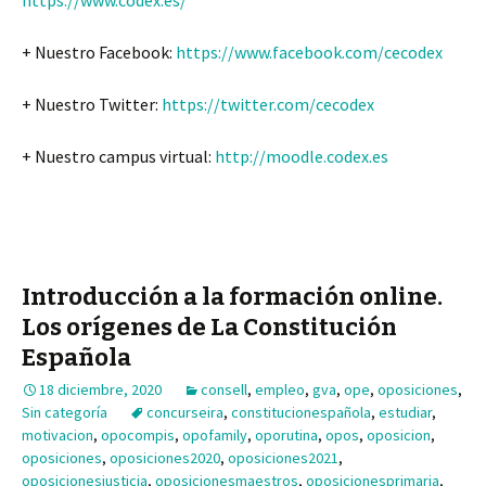
https://www.codex.es/
+ Nuestro Facebook:
https://www.facebook.com/cecodex
+ Nuestro Twitter:
https://twitter.com/cecodex
+ Nuestro campus virtual:
http://moodle.codex.es
Introducción a la formación online.
Los orígenes de La Constitución
Española
18 diciembre, 2020
consell
,
empleo
,
gva
,
ope
,
oposiciones
,
Sin categoría
concurseira
,
constitucionespañola
,
estudiar
,
motivacion
,
opocompis
,
opofamily
,
oporutina
,
opos
,
oposicion
,
oposiciones
,
oposiciones2020
,
oposiciones2021
,
oposicionesjusticia
,
oposicionesmaestros
,
oposicionesprimaria
,