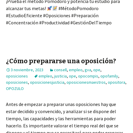
¡Prueba el método Pomodoro y potencia tu estudio para
alcanzar tus metas!
#MétodoPomodoro
#EstudioEficiente #Oposiciones #Preparación
#Concentración #Productividad #GestiónDelTiempo
¿Cómo prepararse una oposición?
3 noviembre, 2023
consell
,
empleo
,
gva
,
ope
,
oposiciones
empleo
,
justicia
,
ope
,
opocompis
,
opofamily
,
oposiciones
,
oposicionesjusticia
,
oposicionesmaestros
,
opositora
,
OPOZULO
Antes de empezar a preparar unas oposiciones hay que
estar decidido y convencido, y analizar si se dispone del
tiempo, las capacidades y las herramientas para poder
hacerlo. Es importante valorar el tiempo real del que se
dispone y el tiempo que se necesitará para poder preparar