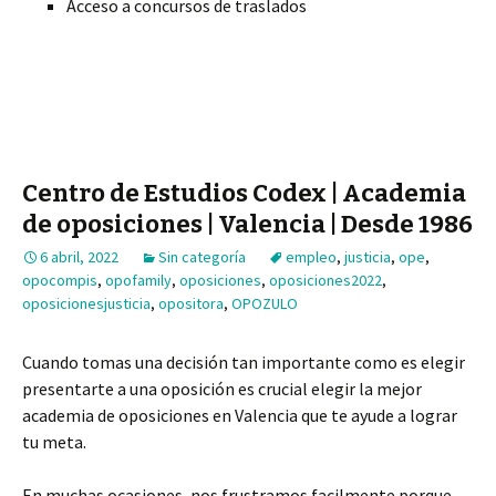
Acceso a concursos de traslados
Centro de Estudios Codex | Academia
de oposiciones | Valencia | Desde 1986
6 abril, 2022
Sin categoría
empleo
,
justicia
,
ope
,
opocompis
,
opofamily
,
oposiciones
,
oposiciones2022
,
oposicionesjusticia
,
opositora
,
OPOZULO
Cuando tomas una decisión tan importante como es elegir
presentarte a una oposición es crucial elegir la mejor
academia de oposiciones en Valencia que te ayude a lograr
tu meta.
En muchas ocasiones, nos frustramos facilmente porque