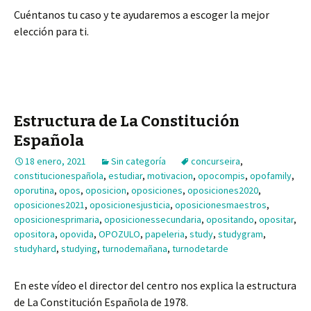
Cuéntanos tu caso y te ayudaremos a escoger la mejor
elección para ti.
Estructura de La Constitución
Española
18 enero, 2021
Sin categoría
concurseira
,
constitucionespañola
,
estudiar
,
motivacion
,
opocompis
,
opofamily
,
oporutina
,
opos
,
oposicion
,
oposiciones
,
oposiciones2020
,
oposiciones2021
,
oposicionesjusticia
,
oposicionesmaestros
,
oposicionesprimaria
,
oposicionessecundaria
,
opositando
,
opositar
,
opositora
,
opovida
,
OPOZULO
,
papeleria
,
study
,
studygram
,
studyhard
,
studying
,
turnodemañana
,
turnodetarde
En este vídeo el director del centro nos explica la estructura
de La Constitución Española de 1978.