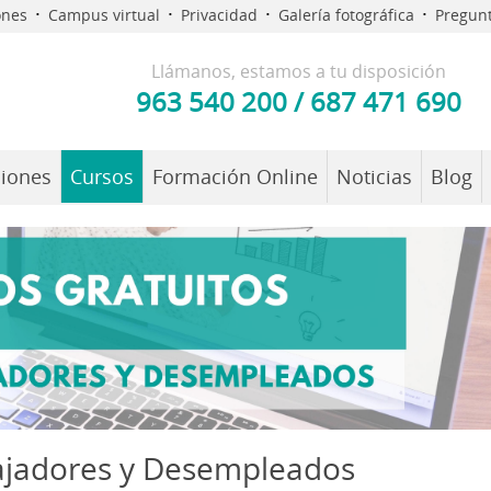
·
·
·
·
ones
Campus virtual
Privacidad
Galería fotográfica
Pregunt
Llámanos, estamos a tu disposición
963 540 200
/
687 471 690
iones
Cursos
Formación Online
Noticias
Blog
bajadores y Desempleados