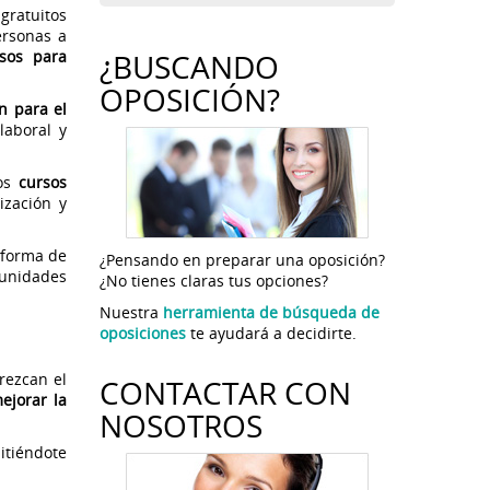
gratuitos
ersonas a
¿BUSCANDO
sos para
OPOSICIÓN?
n para el
laboral y
os
cursos
ización y
 forma de
¿Pensando en preparar una oposición?
tunidades
¿No tienes claras tus opciones?
Nuestra
herramienta de búsqueda de
oposiciones
te ayudará a decidirte.
rezcan el
CONTACTAR CON
ejorar la
NOSOTROS
itiéndote