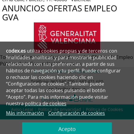
ANUNCIOS OFERTAS EMPLEO
GVA
codex.es
utiliza cookies propias y de terceros con
Toda la información relacionada con las Ofertas de Empleo
finalidades analíticas y para mostrarle publicidad
Público de la Generalitat Valenciana.
relacionada con sus preferencias a partir de sus
hábitos de navegación y tu perfil. Puede configurar
© 2026 Centro de estudios Codex
o rechazar las cookies haciendo clic en
Teléfono:
963 540 200 | 687 471 690
“Configuración de cookies”. También puede
codex@codex.es
aceptar todas las cookies pulsando el botón
“Acepto”. Para más información puede visitar
Diseño web
nuestra
política de cookies
Aviso Legal
|
Política de privacidad
|
Política de Cookies
Más información
Configuración de cookies