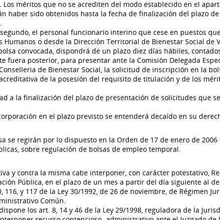
. Los méritos que no se acrediten del modo establecido en el apar
n haber sido obtenidos hasta la fecha de finalización del plazo de
.
o segundo, el personal funcionario interino que cese en puestos qu
 Humanos o desde la Dirección Territorial de Bienestar Social de V
 bolsa convocada, dispondrá de un plazo diez días hábiles, contados
 este fuera posterior, para presentar ante la Comisión Delegada Espec
selleria de Bienestar Social, la solicitud de inscripción en la bol
editativa de la posesión del requisito de titulación y de los méri
d a la finalización del plazo de presentación de solicitudes que s
ncorporación en el plazo previsto se entenderá decaído en su derec
sa se regirán por lo dispuesto en la Orden de 17 de enero de 2006 
Públicas, sobre regulación de bolsas de empleo temporal.
tiva y contra la misma cabe interponer, con carácter potestativo, R
ión Pública, en el plazo de un mes a partir del día siguiente al de
0, 116, y 117 de la Ley 30/1992, de 26 de noviembre, de Régimen Jur
dministrativo Común.
dispone los art. 8, 14 y 46 de la Ley 29/1998, reguladora de la Juris
interponer recurso contencioso- administrativo ante el Juzgado de 