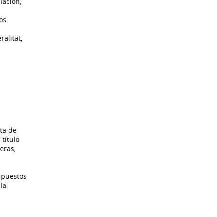
lación,
os.
alitat,
ata de
título
eras,
s puestos
la