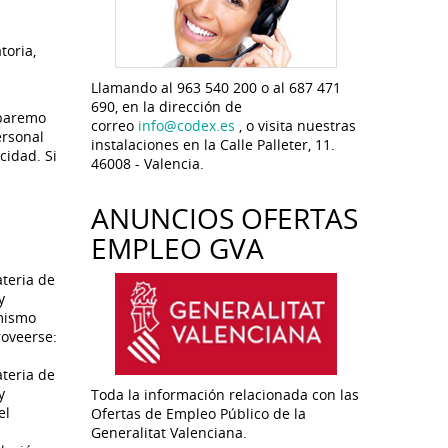
toria,
Llamando al 963 540 200 o al 687 471
690, en la dirección de
 baremo
correo
info@codex.es
, o visita nuestras
ersonal
instalaciones en la Calle Palleter, 11.
cidad. Si
46008 - Valencia.
.
ANUNCIOS OFERTAS
EMPLEO GVA
ateria de
y
 mismo
roveerse:
ateria de
y
Toda la información relacionada con las
el
Ofertas de Empleo Público de la
Generalitat Valenciana.