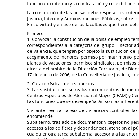
funcionario interino y la contratación y cese del pers
La constitución de las bolsas debe respetar los criter
Justicia, Interior y Administraciones Públicas, sobre
En su virtud y en uso de las facultades que tiene del
Primero
1. Convocar la constitución de la bolsa de empleo tem
correspondientes a la categoría del grupo E, sector ad
de Valencia, que tengan por objeto la sustitución de
acogimiento de menores, permiso por matrimonio, perm
planes de vacaciones, permisos sindicales, permisos 
directa del ámbito de la Dirección Territorial, de Bie
17 de enero de 2006, de la Conselleria de Justicia, Int
2. Características de los puestos
3. Las sustituciones se realizarán en centros de men
Centros Especiales de Atención al Mayor (CEAM) y Cen
Las funciones que se desempeñarán son las inherentes
Vigilante: realizar tareas de vigilancia y control en la
encomiende.
Subalterno: traslado de documentos y objetos no pes
accesos a los edificios y dependencias, atención al púb
cualquier otra tarea subalterna, accesoria a las anter