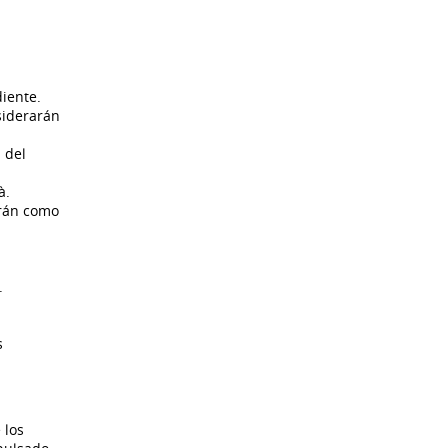
diente.
siderarán
 del
à.
irán como
.
s
 los