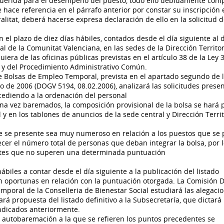
requerida para el desempeño del puesto, todo ello debidamente com
hace referencia en el párrafo anterior por constar su inscripción 
alitat, deberá hacerse expresa declaración de ello en la solicitud 
l plazo de diez días hábiles, contados desde el día siguiente al d
al de la Comunitat Valenciana, en las sedes de la Dirección Territor
iera de las oficinas públicas previstas en el artículo 38 de la Ley 
s y del Procedimiento Administrativo Común.
e Bolsas de Empleo Temporal, prevista en el apartado segundo de 
o de 2006 (DOGV 5194, 08.02.2006), analizará las solicitudes prese
cediendo a la ordenación del personal
na vez baremados, la composición provisional de la bolsa se hará 
 y en los tablones de anuncios de la sede central y Dirección Territ
ue se presente sea muy numeroso en relación a los puestos que se
ecer el número total de personas que deban integrar la bolsa, por 
antes que no superen una determinada puntuación
biles a contar desde el día siguiente a la publicación del listado
en oportunas en relación con la puntuación otorgada. La Comisión 
mporal de la Conselleria de Bienestar Social estudiará las alegaci
á propuesta del listado definitivo a la Subsecretaría, que dictará
indicados anteriormente.
de autobaremación a la que se refieren los puntos precedentes se