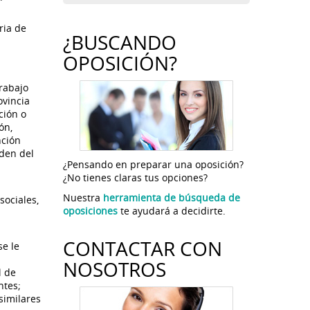
ria de
¿BUSCANDO
OPOSICIÓN?
trabajo
ovincia
ción o
ón,
nción
rden del
¿Pensando en preparar una oposición?
¿No tienes claras tus opciones?
Nuestra
herramienta de búsqueda de
sociales,
oposiciones
te ayudará a decidirte.
CONTACTAR CON
se le
NOSOTROS
l de
ntes;
similares