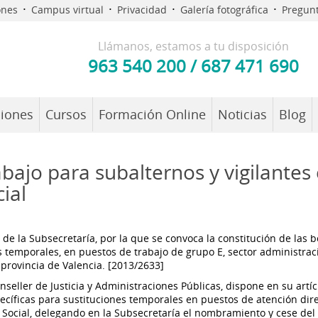
·
·
·
·
ones
Campus virtual
Privacidad
Galería fotográfica
Pregunt
Llámanos, estamos a tu disposición
963 540 200
/
687 471 690
iones
Cursos
Formación Online
Noticias
Blog
bajo para subalternos y vigilantes 
ial
e la Subsecretaría, por la que se convoca la constitución de las b
s temporales, en puestos de trabajo de grupo E, sector administrac
a provincia de Valencia. [2013/2633]
nseller de Justicia y Administraciones Públicas, dispone en su artíc
ecíficas para sustituciones temporales en puestos de atención dire
r Social, delegando en la Subsecretaría el nombramiento y cese del