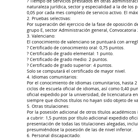
? Tiempo de servicios prestados en otras administrac
naturaleza jurídica, sector y especialidad a la de los
0,05 por cada mes completo de servicio activo. El má
2. Pruebas selectivas:
Por superación del ejercicio de la fase de oposición d
grupo E, sector Administración general, Convocatoria 
3. Valenciano:
El conocimiento de valenciano se puntuará con arreglo
? Certificado de conocimiento oral: 0,75 puntos.
? Certificado de grado elemental: 1 punto.
? Certificado de grado medio: 2 puntos.
? Certificado de grado superior: 4 puntos.
Solo se computará el certificado de mayor nivel.
4. Idiomas comunitarios:
Por el conocimiento de idiomas comunitarios, hasta 2 
ciclos de escuela oficial de idiomas, así como 0,40 pu
oficial expedido por la universidad, de licenciatura en
siempre que dichos títulos no hayan sido objeto de v
5. Otras titulaciones:
Por la posesión adicional de otros títulos académico
a cubrir: 1,5 puntos por título adicional expedido ofi
presentación de todas las titulaciones alegadas, inclu
presumiéndose la posesión de las de nivel inferior.
6. Personal discapacitado: