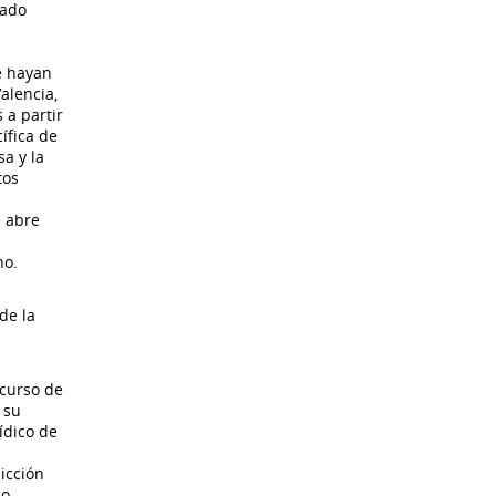
tado
e hayan
alencia,
 a partir
ífica de
sa y la
tos
e abre
ho.
de la
ecurso de
 su
ídico de
dicción
lo