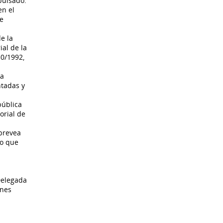
pulsado.
en el
de
e la
ial de la
30/1992,
la
ntadas y
pública
orial de
 prevea
lo que
Delegada
ones