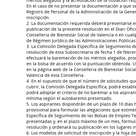
méritos alegados y la acreditación de la titulación 
En el caso de no presentar la documentación a que se 
Registro de Personal de la Administración de la Gener
inscripción.
2. La documentación requerida deberá presentarse en e
publicación de la presente resolución en el Diari Ofici
Conselleria de Bienestar Social de Valencia o en cualqu
de Régimen Jurídico de las Administraciones Pública
3. La Comisión Delegada Específica de Seguimiento d
resolución de esta Subsecretaria de fecha 1 de febrer
efectuará la baremación de los méritos alegados, pro
en la bolsa de acuerdo con la puntuación obtenida. U
en la página web de la Conselleria de Bienestar Social
Valencia de esta Conselleria.
4. En el supuesto de que el número de solicitudes q
cubrir, la Comisión Delegada Específica, podrá establ
podrá adoptar el criterio de no baremar a los aspir
mínima según el autobaremo presentado.
5. Los aspirantes dispondrán de un plazo de 10 días há
provisional para formular las alegaciones que estim
Específica de Seguimiento de las Bolsas de Empleo Te
presentadas y, en el plazo máximo de un mes, formular
resolución y ordenará su publicación en los lugares 
6. Los modelos de solicitud de inscripción y la hoja 