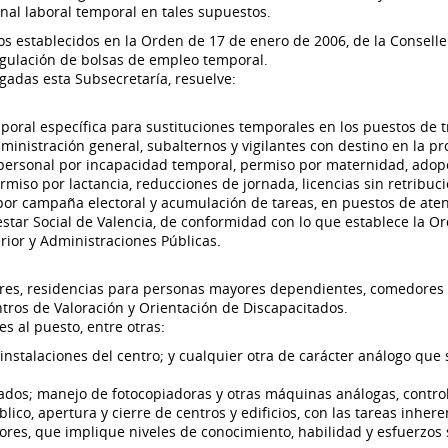
onal laboral temporal en tales supuestos.
ios establecidos en la Orden de 17 de enero de 2006, de la Conselle
 regulación de bolsas de empleo temporal.
egadas esta Subsecretaría, resuelve:
poral específica para sustituciones temporales en los puestos de 
ministración general, subalternos y vigilantes con destino en la pr
l personal por incapacidad temporal, permiso por maternidad, adop
iso por lactancia, reducciones de jornada, licencias sin retribuci
por campaña electoral y acumulación de tareas, en puestos de ate
nestar Social de Valencia, de conformidad con lo que establece la O
erior y Administraciones Públicas.
ores, residencias para personas mayores dependientes, comedores 
tros de Valoración y Orientación de Discapacitados.
 al puesto, entre otras:
s instalaciones del centro; y cualquier otra de carácter análogo que 
ados; manejo de fotocopiadoras y otras máquinas análogas, contro
lico, apertura y cierre de centros y edificios, con las tareas inhere
iores, que implique niveles de conocimiento, habilidad y esfuerzos 