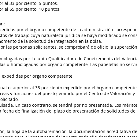
r al 33 por ciento: 5 puntos.
r al 65 por ciento: 10 puntos.
án:
 expedidas por el órgano competente de la administración correspon
stos de trabajo cuya naturaleza jurídica se haya modificado se con
mento de la solicitud de integración en la bolsa.
por las personas solicitantes, se comprobará de oficio la superación
homologadas por la Junta Qualificadora de Coneixements del Valenci
edidas u homologadas por órgano competente. Las papeletas no serv
les expedidas por órgano competente
igual o superior al 33 por ciento expedido por el órgano competente
eas y funciones del puesto, emitido por el Centro de Valoración y
olicitado.
ada. En caso contrario, se tendrá por no presentada. Los mérito
 fecha de finalización del plazo de presentación de solicitudes de
ión, la hoja de la autobaremación, la documentación acreditativa de