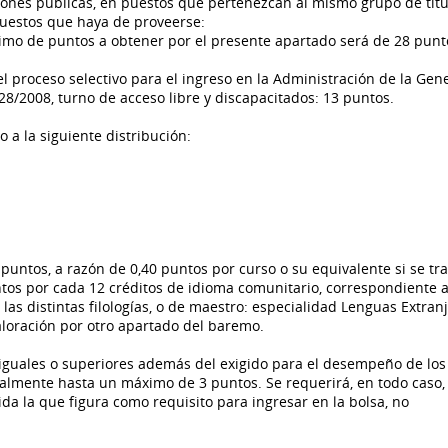
iones públicas, en puestos que pertenezcan al mismo grupo de titu
 puestos que haya de proveerse:
ximo de puntos a obtener por el presente apartado será de 28 punt
el proceso selectivo para el ingreso en la Administración de la Gener
28/2008, turno de acceso libre y discapacitados: 13 puntos.
 a la siguiente distribución:
puntos, a razón de 0,40 puntos por curso o su equivalente si se tr
ntos por cada 12 créditos de idioma comunitario, correspondiente a 
 las distintas filologías, o de maestro: especialidad Lenguas Extranj
aloración por otro apartado del baremo.
s iguales o superiores además del exigido para el desempeño de lo
cialmente hasta un máximo de 3 puntos. Se requerirá, en todo caso, 
ida la que figura como requisito para ingresar en la bolsa, no