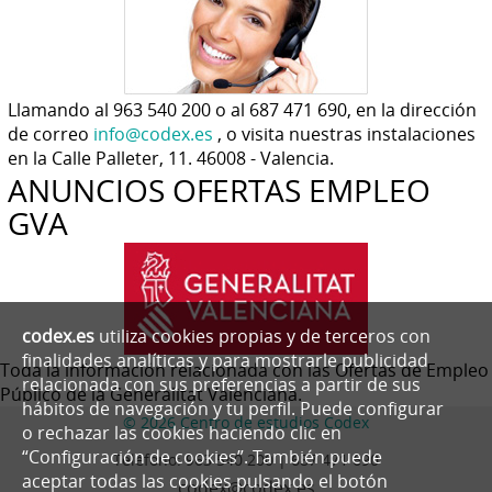
Llamando al 963 540 200 o al 687 471 690, en la dirección
de correo
info@codex.es
, o visita nuestras instalaciones
en la Calle Palleter, 11. 46008 - Valencia.
ANUNCIOS OFERTAS EMPLEO
GVA
codex.es
utiliza cookies propias y de terceros con
finalidades analíticas y para mostrarle publicidad
Toda la información relacionada con las Ofertas de Empleo
relacionada con sus preferencias a partir de sus
Público de la Generalitat Valenciana.
hábitos de navegación y tu perfil. Puede configurar
© 2026 Centro de estudios Codex
o rechazar las cookies haciendo clic en
“Configuración de cookies”. También puede
Teléfono:
963 540 200 | 687 471 690
aceptar todas las cookies pulsando el botón
codex@codex.es