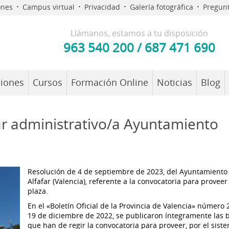
·
·
·
·
ones
Campus virtual
Privacidad
Galería fotográfica
Pregunt
Llámanos, estamos a tu disposición
963 540 200
/
687 471 690
iones
Cursos
Formación Online
Noticias
Blog
ar administrativo/a Ayuntamiento
Resolución de 4 de septiembre de 2023, del Ayuntamiento
Alfafar (Valencia), referente a la convocatoria para provee
plaza.
En el «Boletín Oficial de la Provincia de Valencia» número 
19 de diciembre de 2022, se publicaron íntegramente las 
que han de regir la convocatoria para proveer, por el sist