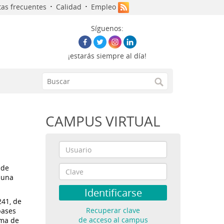
·
·
as frecuentes
Calidad
Empleo
Síguenos:
¡estarás siempre al día!
CAMPUS VIRTUAL
 de
r una
241, de
Recuperar clave
bases
de acceso al campus
ema de