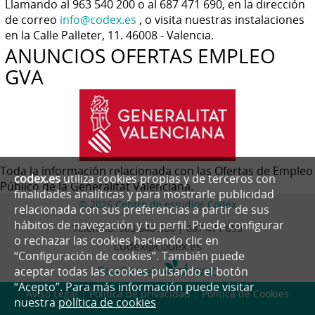
Llamando al 963 540 200 o al 687 471 690, en la dirección
de correo
info@codex.es
, o visita nuestras instalaciones
en la Calle Palleter, 11. 46008 - Valencia.
ANUNCIOS OFERTAS EMPLEO
GVA
Toda la información relacionada con las Ofertas de Empleo
codex.es
utiliza cookies propias y de terceros con
Público de la Generalitat Valenciana.
finalidades analíticas y para mostrarle publicidad
© 2026 Centro de estudios Codex
relacionada con sus preferencias a partir de sus
hábitos de navegación y tu perfil. Puede configurar
Teléfono:
963 540 200 | 687 471 690
o rechazar las cookies haciendo clic en
codex@codex.es
“Configuración de cookies”. También puede
Diseño web
aceptar todas las cookies pulsando el botón
“Acepto”. Para más información puede visitar
Aviso Legal
|
Política de privacidad
|
Política de Cookies
nuestra
política de cookies