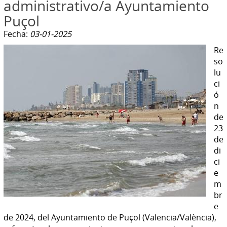
administrativo/a Ayuntamiento
Puçol
Fecha:
03-01-2025
Re
so
lu
ci
ó
n
de
23
de
di
ci
e
m
br
e
de 2024, del Ayuntamiento de Puçol (Valencia/València),