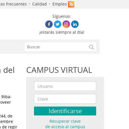
·
·
as frecuentes
Calidad
Empleo
Síguenos:
¡estarás siempre al día!
 del
CAMPUS VIRTUAL
 Riba-
roveer
244, de
Recuperar clave
ciembre
de acceso al campus
 de regir