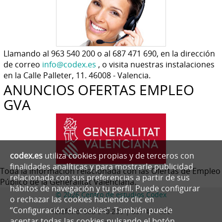
Llamando al 963 540 200 o al 687 471 690, en la dirección
de correo
info@codex.es
, o visita nuestras instalaciones
en la Calle Palleter, 11. 46008 - Valencia.
ANUNCIOS OFERTAS EMPLEO
GVA
codex.es
utiliza cookies propias y de terceros con
finalidades analíticas y para mostrarle publicidad
Toda la información relacionada con las Ofertas de Empleo
relacionada con sus preferencias a partir de sus
Público de la Generalitat Valenciana.
hábitos de navegación y tu perfil. Puede configurar
© 2026 Centro de estudios Codex
o rechazar las cookies haciendo clic en
“Configuración de cookies”. También puede
Teléfono:
963 540 200 | 687 471 690
aceptar todas las cookies pulsando el botón