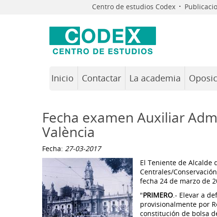
·
Centro de estudios Codex
Publicaci
Inicio
Contactar
La academia
Oposic
Fecha examen Auxiliar Admi
València
Fecha:
27-03-2017
El Teniente de Alcalde 
Centrales/Conservación
fecha 24 de marzo de 2
"
PRIMERO
.- Elevar a d
provisionalmente por Re
constitución de bolsa d