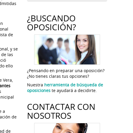
admitidas
¿BUSCANDO
en
OPOSICIÓN?
ional
ista de
nal, y se
 de las
ció
do ello
¿Pensando en preparar una oposición?
¿No tienes claras tus opciones?
e Vera,
Nuestra
herramienta de búsqueda de
rantes
oposiciones
te ayudará a decidirte.
s
nicipal
CONTACTAR CON
e a
NOSOTROS
cación de
dad de