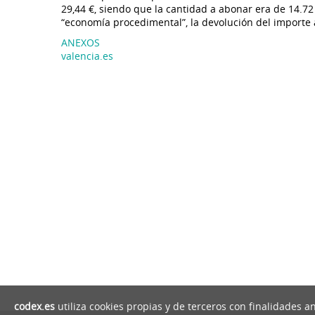
29,44 €, siendo que la cantidad a abonar era de 14.72
“economía procedimental”, la devolución del importe 
ANEXOS
valencia.es
codex.es
utiliza cookies propias y de terceros con finalidades a