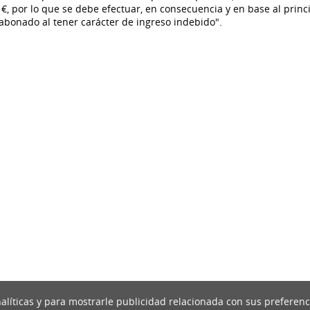
 €, por lo que se debe efectuar, en consecuencia y en base al princ
abonado al tener carácter de ingreso indebido".
nalíticas y para mostrarle publicidad relacionada con sus preferenc