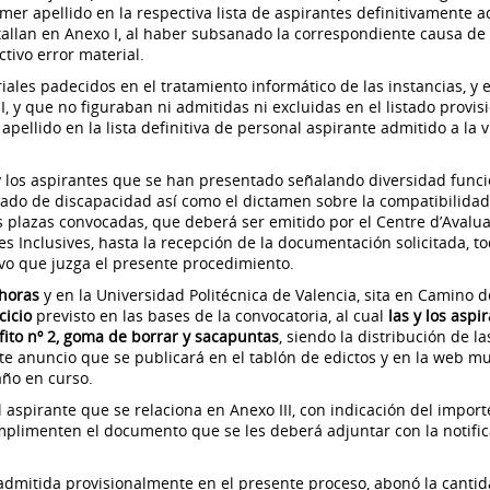
imer apellido en la respectiva lista de aspirantes definitivamente 
tallan en Anexo I, al haber subsanado la correspondiente causa de
ctivo error material.
ales padecidos en el tratamiento informático de las instancias, y 
, y que no figuraban ni admitidas ni excluidas en el listado provis
pellido en la lista definitiva de personal aspirante admitido a la v
y los aspirantes que se han presentado señalando diversidad funcio
rado de discapacidad así como el dictamen sobre la compatibilidad
 plazas convocadas, que deberá ser emitido por el Centre d’Avalua
es Inclusives, hasta la recepción de la documentación solicitada, to
vo que juzga el presente procedimiento.
 horas
y en la Universidad Politécnica de Valencia, sita en Camino d
cicio
previsto en las bases de la convocatoria, al cual
las y los aspi
rafito nº 2, goma de borrar y sacapuntas
, siendo la distribución de la
nte anuncio que se publicará en el tablón de edictos y en la web mu
año en curso.
 aspirante que se relaciona en Anexo III, con indicación del import
umplimenten el documento que se les deberá adjuntar con la notifi
 admitida provisionalmente en el presente proceso, abonó la canti