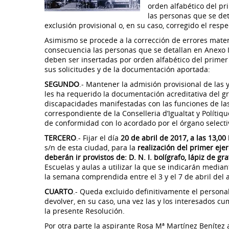
orden alfabético del pr
las personas que se de
exclusión provisional o, en su caso, corregido el respe
Asimismo se procede a la corrección de errores materi
consecuencia las personas que se detallan en Anexo II
deben ser insertadas por orden alfabético del primer a
sus solicitudes y de la documentación aportada:
SEGUNDO
.- Mantener la admisión provisional de las 
les ha requerido la documentación acreditativa del g
discapacidades manifestadas con las funciones de las
correspondiente de la Conselleria d’Igualtat y Polítiqu
de conformidad con lo acordado por el órgano selecti
TERCERO
.- Fijar el día
20 de abril de 2017, a las 13,00
s/n de esta ciudad, para la
realización del primer ejer
deberán ir provistos de: D. N. I. bolígrafo, lápiz de g
Escuelas y aulas a utilizar la que se indicarán media
la semana comprendida entre el 3 y el 7 de abril del 
CUARTO
.- Queda excluido definitivamente el personal
devolver, en su caso, una vez las y los interesados c
la presente Resolución.
Por otra parte la aspirante Rosa Mª Martínez Benítez