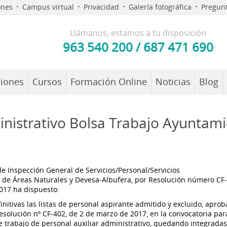
·
·
·
·
ones
Campus virtual
Privacidad
Galería fotográfica
Pregunt
Llámanos, estamos a tu disposición
963 540 200
/
687 471 690
iones
Cursos
Formación Online
Noticias
Blog
nistrativo Bolsa Trabajo Ayuntam
de Inspección General de Servicios/Personal/Servicios
 de Áreas Naturales y Devesa-Albufera, por Resolución número CF
017 ha dispuesto:
efinitivas las listas de personal aspirante admitido y excluido, apro
solución nº CF-402, de 2 de marzo de 2017, en la convocatoria par
e trabajo de personal auxiliar administrativo, quedando integradas