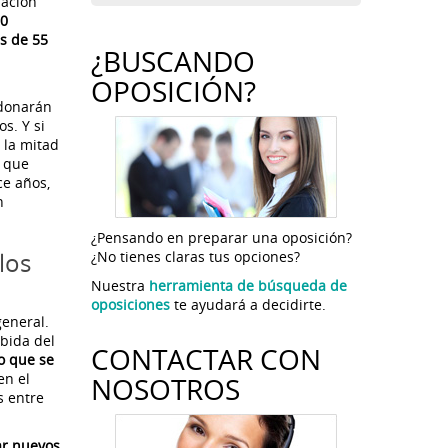
zación
00
ás de 55
¿BUSCANDO
OPOSICIÓN?
donarán
s. Y si
 la mitad
a que
ce años,
n
¿Pensando en preparar una oposición?
los
¿No tienes claras tus opciones?
Nuestra
herramienta de búsqueda de
oposiciones
te ayudará a decidirte.
general.
ubida del
CONTACTAR CON
co que se
en el
NOSOTROS
s entre
ar nuevos