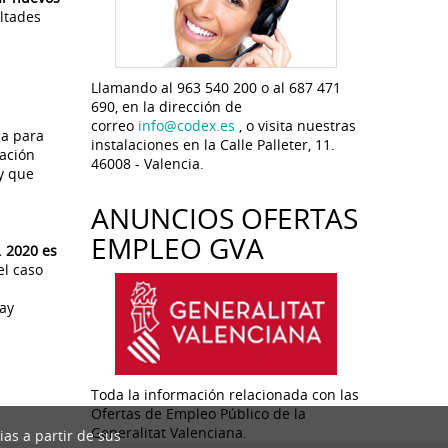
ultades
Llamando al 963 540 200 o al 687 471
690, en la dirección de
correo
info@codex.es
, o visita nuestras
da para
instalaciones en la Calle Palleter, 11.
ración
46008 - Valencia.
y que
ANUNCIOS OFERTAS
EMPLEO GVA
. 2020 es
el caso
hay
Toda la información relacionada con las
Ofertas de Empleo Público de la
Generalitat Valenciana.
ias a partir de sus