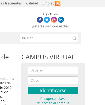
·
·
as frecuentes
Calidad
Empleo
Síguenos:
¡estarás siempre al día!
 de
CAMPUS VIRTUAL
empleados
atos de
 de 2019–
gal de
s,
Recuperar clave
 no
de acceso al campus