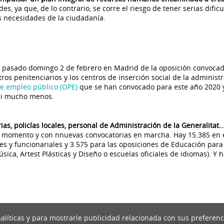
es, ya que, de lo contrario, se corre el riesgo de tener serias dific
 necesidades de la ciudadanía.
l pasado domingo 2 de febrero en Madrid de la oposición convoca
ros penitenciarios y los centros de inserción social de la administ
e empleo público (OPE)
que se han convocado para este año 2020 
 ni mucho menos.
as, policías locales, personal de Administración de la Generalitat..
el momento y con nnuevas convocatorias en marcha. Hay 15.385 en 
es y funcionariales y 3.575 para las oposiciones de Educación para
ica, Artest Plásticas y Diseño o escuelas oficiales de idiomas). Y 
nalíticas y para mostrarle publicidad relacionada con sus preferenc