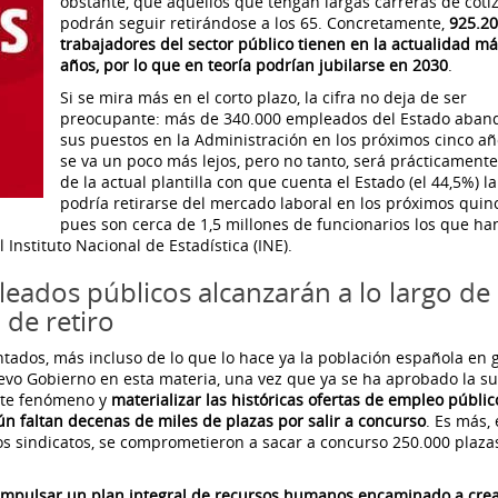
obstante, que aquellos que tengan largas carreras de coti
podrán seguir retirándose a los 65. Concretamente,
925.2
trabajadores del sector público tienen en la actualidad m
años, por lo que en teoría podrían jubilarse en 2030
.
Si se mira más en el corto plazo, la cifra no deja de ser
preocupante: más de 340.000 empleados del Estado aban
sus puestos en la Administración en los próximos cinco año
se va un poco más lejos, pero no tanto, será prácticamente
de la actual plantilla con que cuenta el Estado (el 44,5%) l
podría retirarse del mercado laboral en los próximos quin
pues son cerca de 1,5 millones de funcionarios los que ha
Instituto Nacional de Estadística (INE).
eados públicos alcanzarán a lo largo de 
 de retiro
ntados, más incluso de lo que lo hace ya la población española en 
uevo Gobierno en esta materia, una vez que ya se ha aprobado la s
este fenómeno y
materializar las históricas ofertas de empleo públi
n faltan decenas de miles de plazas por salir a concurso
. Es más, 
 los sindicatos, se comprometieron a sacar a concurso 250.000 plaza
e impulsar un plan integral de recursos humanos encaminado a cre