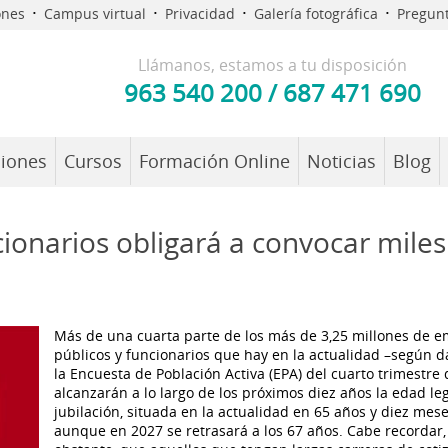
·
·
·
·
ones
Campus virtual
Privacidad
Galería fotográfica
Pregunt
Llámanos, estamos a tu disposición
963 540 200
/
687 471 690
iones
Cursos
Formación Online
Noticias
Blog
cionarios obligará a convocar miles
Más de una cuarta parte de los más de 3,25 millones de 
públicos y funcionarios que hay en la actualidad –según d
la Encuesta de Población Activa (EPA) del cuarto trimestre
alcanzarán a lo largo de los próximos diez años la edad le
jubilación, situada en la actualidad en 65 años y diez mese
aunque en 2027 se retrasará a los 67 años. Cabe recordar,