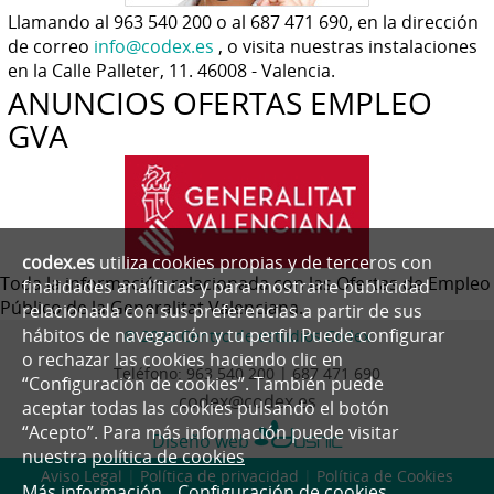
Llamando al 963 540 200 o al 687 471 690, en la dirección
de correo
info@codex.es
, o visita nuestras instalaciones
en la Calle Palleter, 11. 46008 - Valencia.
ANUNCIOS OFERTAS EMPLEO
GVA
codex.es
utiliza cookies propias y de terceros con
Toda la información relacionada con las Ofertas de Empleo
finalidades analíticas y para mostrarle publicidad
Público de la Generalitat Valenciana.
relacionada con sus preferencias a partir de sus
hábitos de navegación y tu perfil. Puede configurar
© 2026 Centro de estudios Codex
o rechazar las cookies haciendo clic en
Teléfono:
963 540 200 | 687 471 690
“Configuración de cookies”. También puede
codex@codex.es
aceptar todas las cookies pulsando el botón
“Acepto”. Para más información puede visitar
Diseño web
nuestra
política de cookies
Aviso Legal
|
Política de privacidad
|
Política de Cookies
Más información
Configuración de cookies