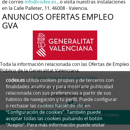
de correo
info@codex.es
, o visita nuestras instalaciones
en la Calle Palleter, 11. 46008 - Valencia.
ANUNCIOS OFERTAS EMPLEO
GVA
Toda la información relacionada con las Ofertas de Empleo
Público de la Generalitat Valenciana.
© 2026 Centro de estudios Codex
codex.es
utiliza cookies propias y de terceros con
finalidades analíticas y para mostrarle publicidad
Teléfono:
963 540 200 | 687 471 690
relacionada con sus preferencias a partir de sus
codex@codex.es
hábitos de navegación y tu perfil. Puede configurar
Diseño web
o rechazar las cookies haciendo clic en
“Configuración de cookies”. También puede
Aviso Legal
|
Política de privacidad
|
Política de Cookies
aceptar todas las cookies pulsando el botón
“Acepto”. Para más información puede visitar