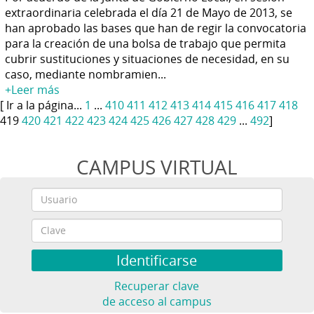
extraordinaria celebrada el día 21 de Mayo de 2013, se
han aprobado las bases que han de regir la convocatoria
para la creación de una bolsa de trabajo que permita
cubrir sustituciones y situaciones de necesidad, en su
caso, mediante nombramien...
+Leer más
[ Ir a la página...
1
...
410
411
412
413
414
415
416
417
418
419
420
421
422
423
424
425
426
427
428
429
...
492
]
CAMPUS VIRTUAL
Recuperar clave
de acceso al campus