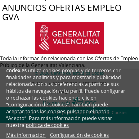
ANUNCIOS OFERTAS EMPLEO
GVA
Toda la información relacionada con las Ofertas de Empleo
Público de la Generalitat Valenciana.
codex.es
utiliza cookies propias y de terceros con
© 2026 Centro de estudios Codex
finalidades analíticas y para mostrarle publicidad
Teléfono:
963 540 200 | 687 471 690
relacionada con sus preferencias a partir de sus
hábitos de navegación y tu perfil. Puede configurar
codex@codex.es
o rechazar las cookies haciendo clic en
Diseño web
“Configuración de cookies”. También puede
aceptar todas las cookies pulsando el botón
Aviso Legal
|
Política de privacidad
|
Política de Cookies
“Acepto”. Para más información puede visitar
nuestra
política de cookies
Más información
Configuración de cookies