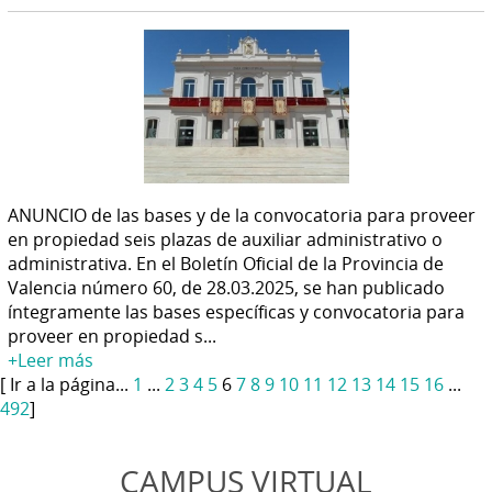
ANUNCIO de las bases y de la convocatoria para proveer
en propiedad seis plazas de auxiliar administrativo o
administrativa. En el Boletín Oficial de la Provincia de
Valencia número 60, de 28.03.2025, se han publicado
íntegramente las bases específicas y convocatoria para
proveer en propiedad s...
+Leer más
[ Ir a la página...
1
...
2
3
4
5
6
7
8
9
10
11
12
13
14
15
16
...
492
]
CAMPUS VIRTUAL