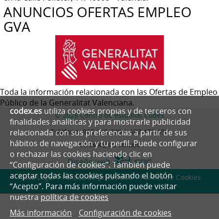
ANUNCIOS OFERTAS EMPLEO
GVA
Toda la información relacionada con las Ofertas de Empleo
Público de la Generalitat Valenciana.
codex.es
utiliza cookies propias y de terceros con
© 2026 Centro de estudios Codex
finalidades analíticas y para mostrarle publicidad
Teléfono:
963 540 200 | 687 471 690
relacionada con sus preferencias a partir de sus
hábitos de navegación y tu perfil. Puede configurar
codex@codex.es
o rechazar las cookies haciendo clic en
Diseño web
“Configuración de cookies”. También puede
aceptar todas las cookies pulsando el botón
Aviso Legal
|
Política de privacidad
|
Política de Cookies
“Acepto”. Para más información puede visitar
nuestra
política de cookies
Más información
Configuración de cookies